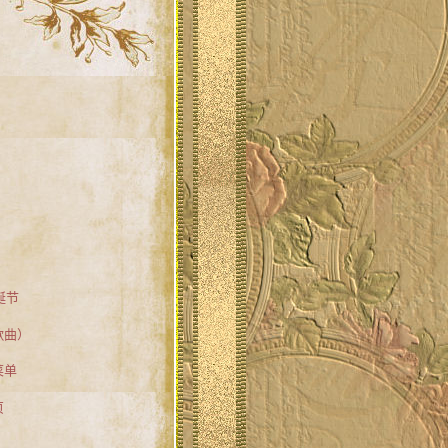
诞节
歌曲）
菜单
页