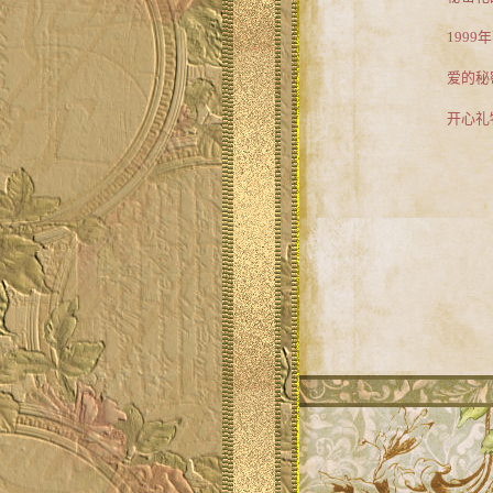
199
爱的秘
开心礼