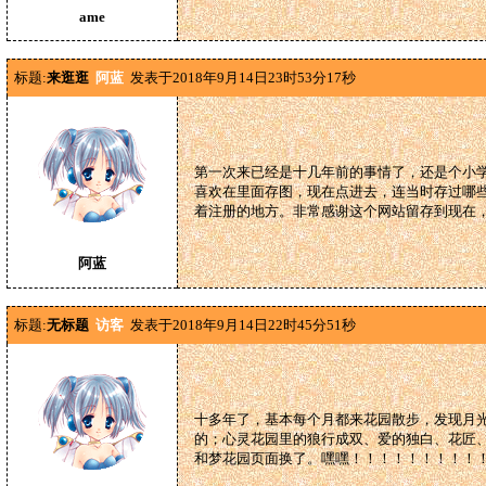
ame
标题:
来逛逛
阿蓝
发表于2018年9月14日23时53分17秒
第一次来已经是十几年前的事情了，还是个小
喜欢在里面存图，现在点进去，连当时存过哪
着注册的地方。非常感谢这个网站留存到现在
阿蓝
标题:
无标题
访客
发表于2018年9月14日22时45分51秒
十多年了，基本每个月都来花园散步，发现月
的；心灵花园里的狼行成双、爱的独白、花匠
和梦花园页面换了。嘿嘿！！！！！！！！！