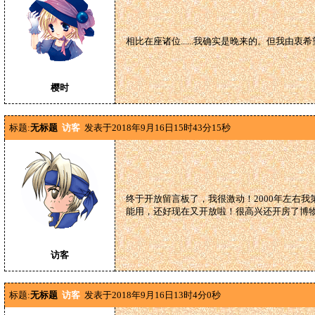
相比在座诸位......我确实是晚来的。但我
樱时
标题:
无标题
访客
发表于2018年9月16日15时43分15秒
终于开放留言板了，我很激动！2000年左右
能用，还好现在又开放啦！很高兴还开房了博
访客
标题:
无标题
访客
发表于2018年9月16日13时4分0秒