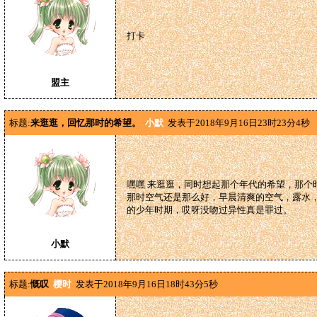
打卡
盟主
标题:
来逛逛，回忆那时的希望。
小默
发表于2018年9月16日23时23分4秒
嘿嘿 来逛逛，同时想起那个年代的希望，那个
那时空气还是那么好，早晨清爽的空气，露水
的少年时期，哎呀没吻过异性真是罪过。
小默
标题:
慨叹
樱时
发表于2018年9月16日18时43分5秒