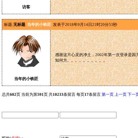
访客
标题:
无标题
当年的小铁匠
发表于2018年9月14日21时20分53秒
感谢这片心灵的净土，2002年第一次登录是
知何方。。。。。。。。。。
当年的小铁匠
总共
602
页 当前为第
591
页 共
10233
条留言 每页
17
条留言
第一页
上一页
下一