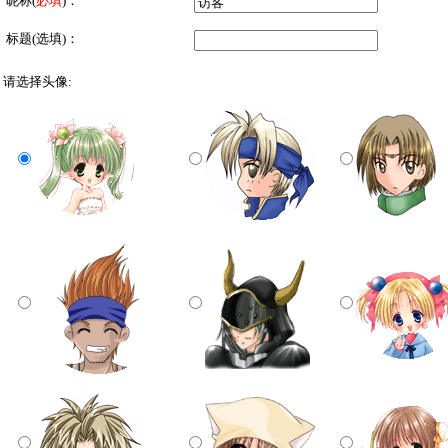
昵称
(
必填
)：
标题(选填)：
请选择头像: