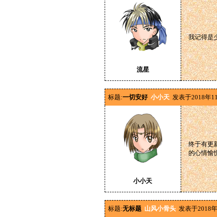
我记得是
流星
标题:
一切安好
小小天
发表于2018年1
终于有更
的心情愉
小小天
标题:
无标题
山风小骨头
发表于2018年