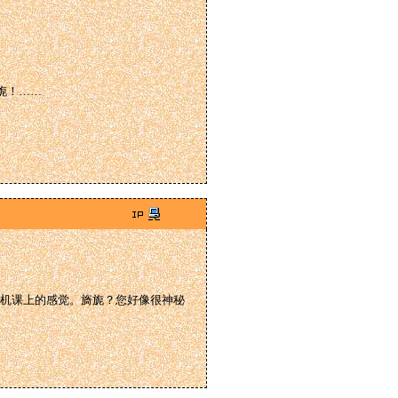
旖旎！……
机课上的感觉。旖旎？您好像很神秘