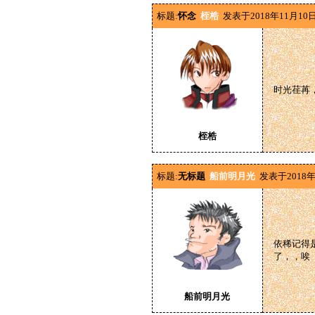
标题:
怀念
桎梏
发表于2018年11月10日
时光荏苒
桎梏
标题:
无标题
船前明月光
发表于2018年
依稀记得
了，，唉
船前明月光