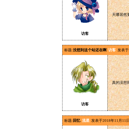
天哪居然
访客
标题:
没想到这个站还在啊
访客
发表于2
真的没想到
访客
标题:
回忆
流星
发表于2018年11月11日