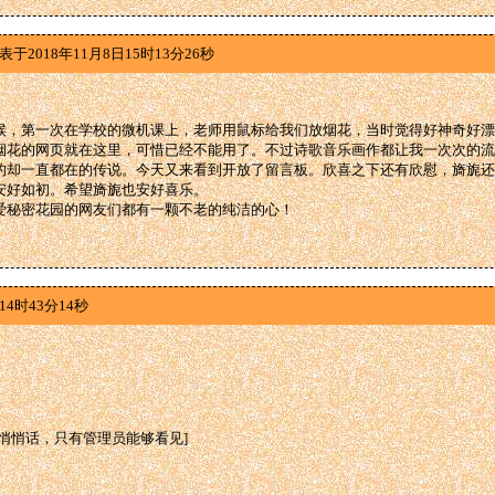
表于2018年11月8日15时13分26秒
候，第一次在学校的微机课上，老师用鼠标给我们放烟花，当时觉得好神奇好漂亮
烟花的网页就在这里，可惜已经不能用了。不过诗歌音乐画作都让我一次次的流
的却一直都在的传说。今天又来看到开放了留言板。欣喜之下还有欣慰，旖旎还
安好如初。希望旖旎也安好喜乐。
爱秘密花园的网友们都有一颗不老的纯洁的心！
14时43分14秒
为悄悄话，只有管理员能够看见]