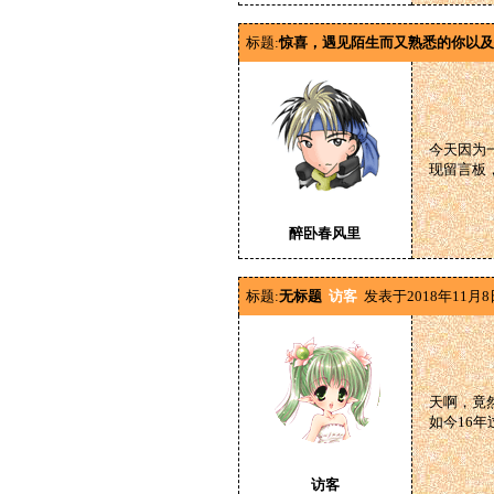
标题:
惊喜，遇见陌生而又熟悉的你以及
今天因为
现留言板
醉卧春风里
标题:
无标题
访客
发表于2018年11月8
天啊，竟
如今16
访客