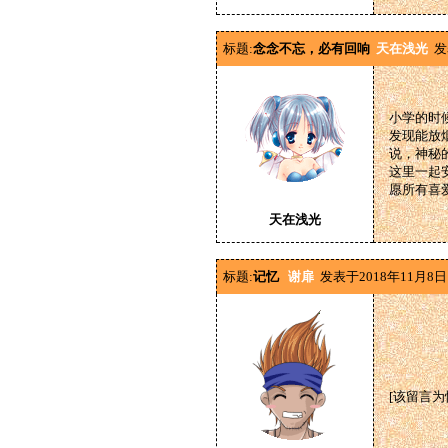
标题:
念念不忘，必有回响
天在浅光
发
小学的时
发现能放
说，神秘
这里一起
愿所有喜
天在浅光
标题:
记忆
谢扉
发表于2018年11月8日
[该留言