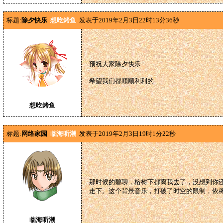
标题:
除夕快乐
想吃烤鱼
发表于2019年2月3日22时13分36秒
预祝大家除夕快乐
希望我们都顺顺利利的
想吃烤鱼
标题:
网络家园
临海听潮
发表于2019年2月3日19时1分22秒
那时候的碧聊，榕树下都离我去了，没想到你还
走下。这个背景音乐，打破了时空的限制，依
临海听潮