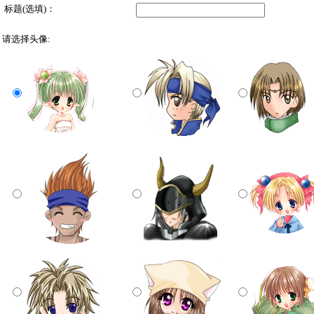
标题(选填)：
请选择头像: