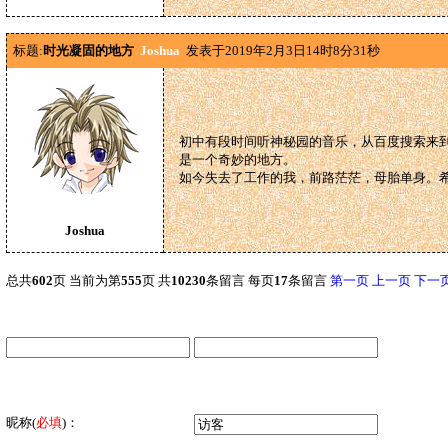
标题:
时光凝固的地方
Joshua
发表于2019年2月3日14时8分31秒
初中有段时间听神秘园的音乐，从百度搜索来
是一个奇妙的地方。
如今失去了工作的我，前路茫茫，母胎单身。
Joshua
总共
602
页 当前为第
555
页 共
10230
条留言 每页
17
条留言
第一页
上一页
下一
昵称
(
必填
)：