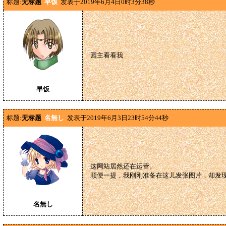
标题:
无标题
早饭
发表于2019年6月4日0时3分38秒
园主看看我
早饭
标题:
无标题
名無し
发表于2019年6月3日23时54分44秒
这网站居然还在运营。
顺便一提，我刚刚准备在这儿发张图片，却发
名無し