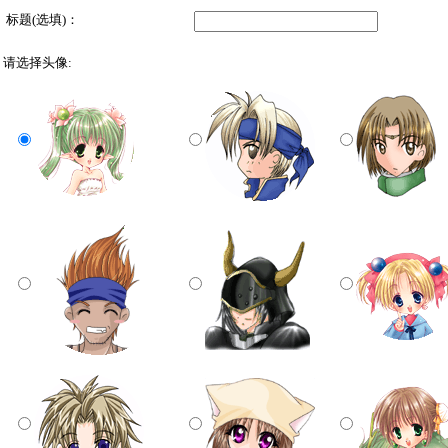
标题(选填)：
请选择头像: