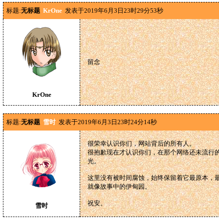
标题:
无标题
KrOne
发表于2019年6月3日23时29分53秒
留念
KrOne
标题:
无标题
雪时
发表于2019年6月3日23时24分14秒
很荣幸认识你们，网站背后的所有人。
很抱歉现在才认识你们，在那个网络还未流行
光。
这里没有被时间腐蚀，始终保留着它最原本，
就像故事中的伊甸园。
祝安。
雪时