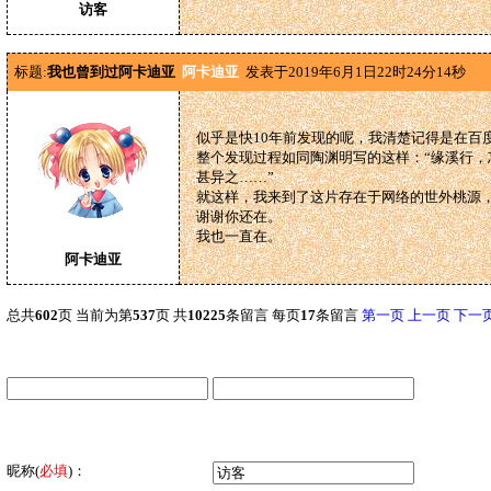
访客
标题:
我也曾到过阿卡迪亚
阿卡迪亚
发表于2019年6月1日22时24分14秒
似乎是快10年前发现的呢，我清楚记得是在百
整个发现过程如同陶渊明写的这样：“缘溪行
甚异之……”
就这样，我来到了这片存在于网络的世外桃源
谢谢你还在。
我也一直在。
阿卡迪亚
总共
602
页 当前为第
537
页 共
10225
条留言 每页
17
条留言
第一页
上一页
下一
昵称
(
必填
)：