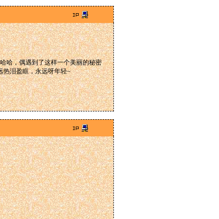
哈哈，偶遇到了这样一个美丽的秘密
远热泪盈眶，永远呀年轻~