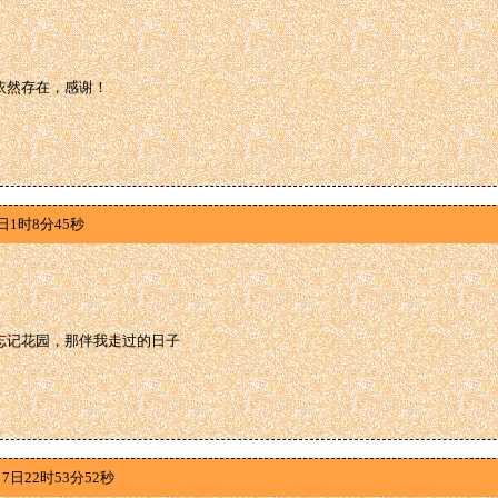
依然存在，感谢！
日1时8分45秒
忘记花园，那伴我走过的日子
7日22时53分52秒