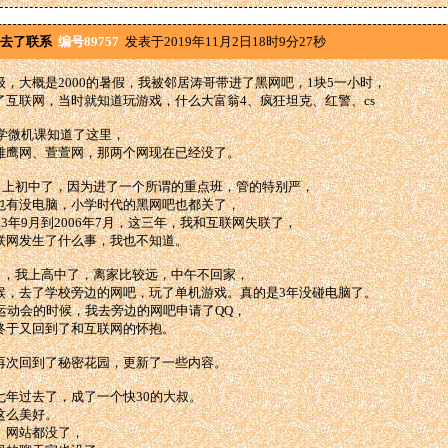
去了联系
编号89757
发表于2019年11月2日18时9分27秒
级，大概是2000的暑假，我被邻居涛哥带进了黑网吧，1块5一小时，
了互联网，当时就知道玩游戏，什么大富翁4、疯狂坦克、红警、cs
小学微机课知道了这里，
雏鹰网、萱萱网，那两个网现在已经没了。
年9月上初中了，因为进了一个所谓的重点班，管的特别严，
也有没电脑，小学时代的黑网吧也都关了，
03年9月到2006年7月，这三年，我和互联网失联了，
联网发生了什么事，我也不知道。
8月，我上高中了，离家比较远，中午不回家，
候，去了学校旁边的网吧，玩了单机游戏。真的是3年没碰电脑了。
校运动会的时候，我去旁边的网吧申请了QQ，
终于又回到了和互联网的怀抱。
再次回到了秘密花园，更新了一些内容。
七年过去了，成了一个快30的大叔。
这么美好。
。网站都没了，