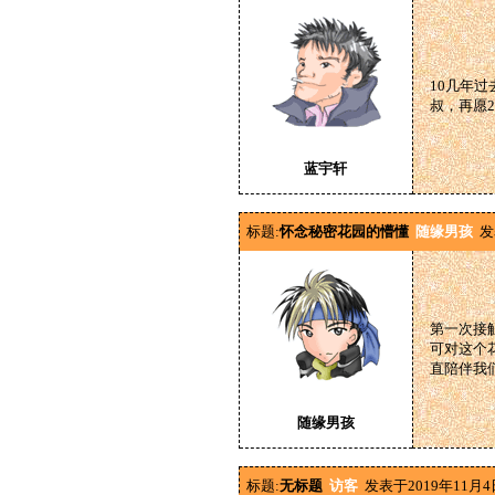
10几年
叔，再愿
蓝宇轩
标题:
怀念秘密花园的懵懂
随缘男孩
发
第一次接
可对这个
直陪伴我
随缘男孩
标题:
无标题
访客
发表于2019年11月4