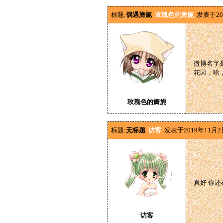
标题:
偶遇旖旎
玫瑰色的旖旎
发表于20
微博名字
花园，哈
玫瑰色的旖旎
标题:
无标题
访客
发表于2019年11月2
真好 你还
访客