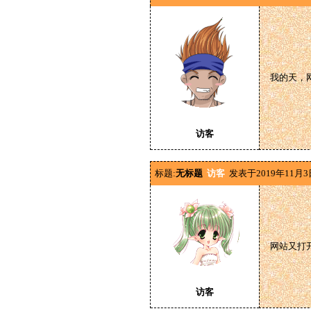
我的天，
访客
标题:
无标题
访客
发表于2019年11月3
网站又打
访客