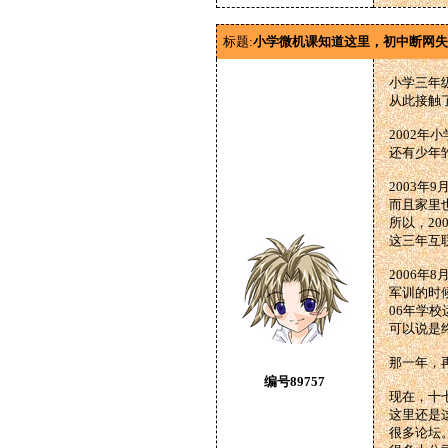
标题:
小学微机课知道这里，初中断网失
小学三年
从此接触
2002年
还有少年
2003
而且家里
所以，20
这三年互
2006年
军训的时
06年学
可以说是
那一年，
编号89757
现在，十
这里还是
很多论坛