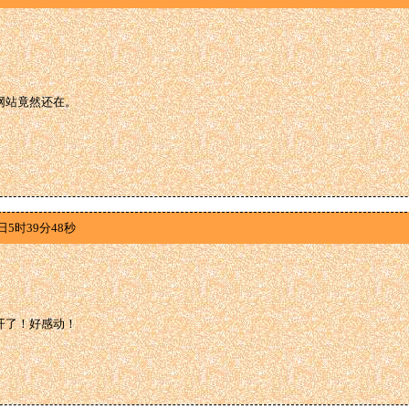
网站竟然还在。
日5时39分48秒
开了！好感动！