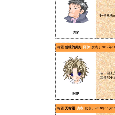
还是熟悉
访客
标题:
曾经的美好
阿伊
发表于2019年1
哇，园主
其是那个
阿伊
标题:
无标题
访客
发表于2019年11月1