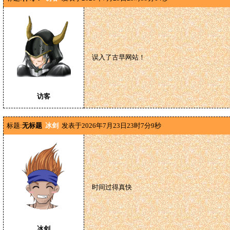
误入了古早网站！
访客
标题:
无标题
冰剑
发表于2026年7月23日23时7分9秒
时间过得真快
冰剑