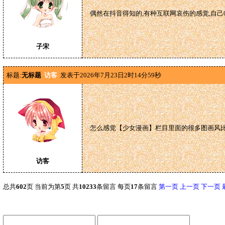
偶然在抖音得知的,有种互联网哀伤的感觉,自己
子宋
标题:
无标题
访客
发表于2026年7月23日2时14分59秒
怎么感觉【少女漫画】栏目里面的很多图画风
访客
总共
602
页 当前为第
5
页 共
10233
条留言 每页
17
条留言
第一页
上一页
下一页