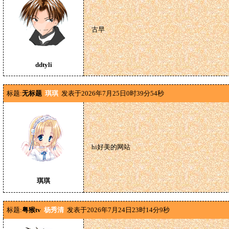
古早
ddtyli
标题:
无标题
琪琪
发表于2026年7月25日0时39分54秒
hi好美的网站
琪琪
标题:
粤猴tv
杨秀清
发表于2026年7月24日23时14分9秒