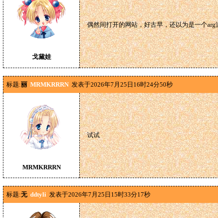
偶然间打开的网站，好古早，还以为是一个arg
戈黛娃
标题:
丽
MRMKRRRN
发表于2026年7月25日16时24分50秒
试试
MRMKRRRN
标题:
无
ddtyli
发表于2026年7月25日15时33分17秒