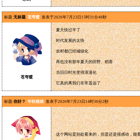
标题:
无标题
苍穹暖
发表于2026年7月23日15时31分48秒
夏天快过半了
时代发展的太快
农村都已经城镇化
再也没有那年夏天的田野、稻香
当旧日时光变得浪漫化
苍穹暖
它真的离我们非常遥远了
标题:
你好？
年轻猫娘
发表于2026年7月23日14时36分2秒
这个网站是别处看来的，但是还是很感动，能