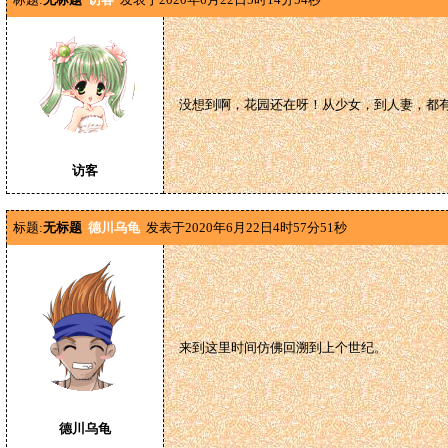
没想到啊，花园还在呀！从少女，到人妻，都
访客
标题:
无标题
德川乌龟
发表于2020年6月22日4时57分51秒
来到这里时间仿佛回溯到上个世纪。
德川乌龟