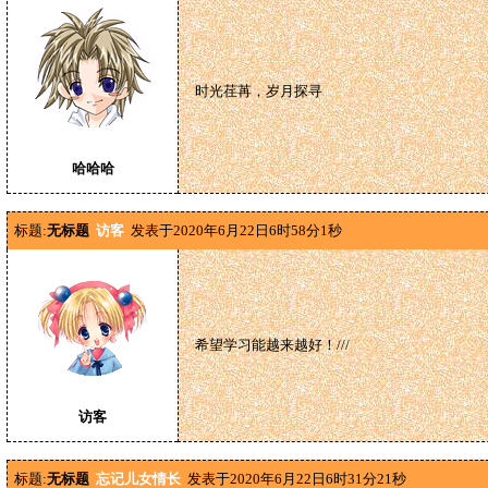
时光荏苒，岁月探寻
哈哈哈
标题:
无标题
访客
发表于2020年6月22日6时58分1秒
希望学习能越来越好！///
访客
标题:
无标题
忘记儿女情长
发表于2020年6月22日6时31分21秒