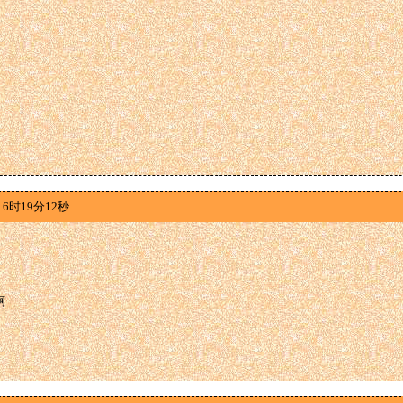
16时19分12秒
啊