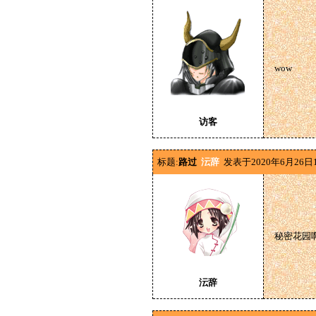
wow
访客
标题:
路过
沄辞
发表于2020年6月26日
秘密花园
沄辞