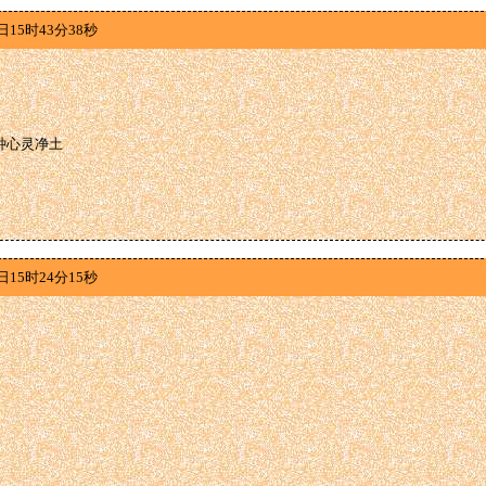
日15时43分38秒
种心灵净土
日15时24分15秒