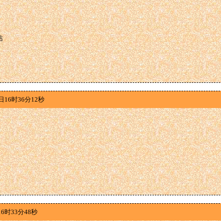
站
日16时36分12秒
6时33分48秒