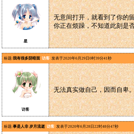
无意间打开，就看到了你的
你正在烦躁，不知道此刻是
星
标题:
我有很多阴暗面
访客
发表于2020年6月29日0时39分41秒
无法真实做自己，因而自卑
访客
标题:
事是人非 岁月流逝
访客
发表于2020年6月28日22时48分47秒