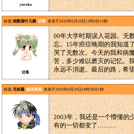
yuroku
标题:
细数落叶几载
访客
发表于2020年6月29日12时6分13秒
00年大学时期误入花园。无
忘。15年癌症晚期的我知道
哭了无数次。今天的我和病魔
苦，多少难以磨灭的记忆。
永远不消逝。最后的路，希
访客
标题:
无标题
游见秋风
发表于2020年6月29日10时58分1秒
2003年，我还是一个懵懂
有的一切都变了………