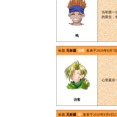
当初第一
的留念，
鸣
标题:
无标题
访客
发表于2026年8月7日
心里最后
访客
标题:
无标题
岑
发表于2026年8月6日2