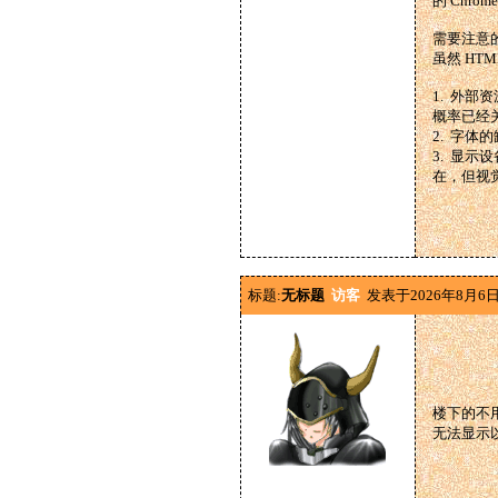
的 Chr
需要注意的
虽然 H
1. 外部
概率已经
2. 字
3. 显
在，但视
标题:
无标题
访客
发表于2026年8月6日
楼下的不用
无法显示