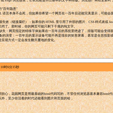
ome 或 Edge 浏览器里，它依然能显示出基本的文字和排版。浏览器厂商在更
“百年隐患”
TML 语言本身不会死，但如果你希望一个网页在一百年后还能完美显示，可能会
资源失效（链接腐烂）：如果你的 HTML 里引用了外部的图片、CSS 样式表或 Jav
关闭了。那时候，你的网页可能只剩下干瘪的纯文字。
体的缺失：网页指定的特殊字体如果在一百年后的系统里绝迹了，排版可能会变得
示设备的演变：一百年后的显示设备可能不再是现在的矩形屏幕，甚至是全息投影或脑
觉呈现方式一定会发生翻天覆地的变化。
10时6分35秒
担心，花园网页是用最基础的html代码写的，不管任何浏览器基本兼容html代码，
以外，至少你活着的时代还能看到图片和页面的哈，