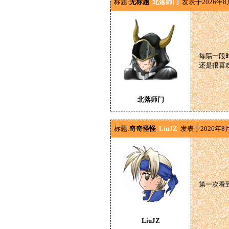
标题:
无标题
北落师门
发表于2026年8
每隔一段
还是很喜
北落师门
标题:
奇奇怪怪
LiuJZ
发表于2026年8
第一次看
LiuJZ