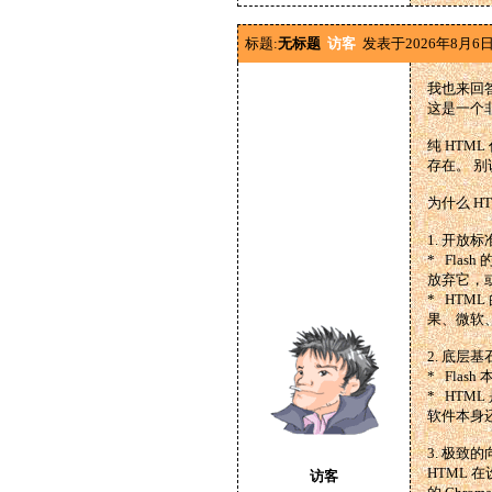
标题:
无标题
访客
发表于2026年8月6日
我也来回
这是一个
纯 HTM
存在。 
为什么 H
1. 开放
* Fla
放弃它，
* HTM
果、微软
2. 底层基
* Fla
* HTM
软件本身还
3. 极致
HTML 
访客