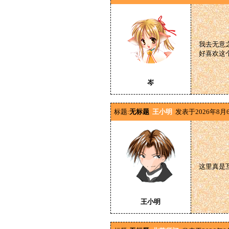
我去无意
好喜欢这
岑
标题:
无标题
王小明
发表于2026年8月6
这里真是
王小明