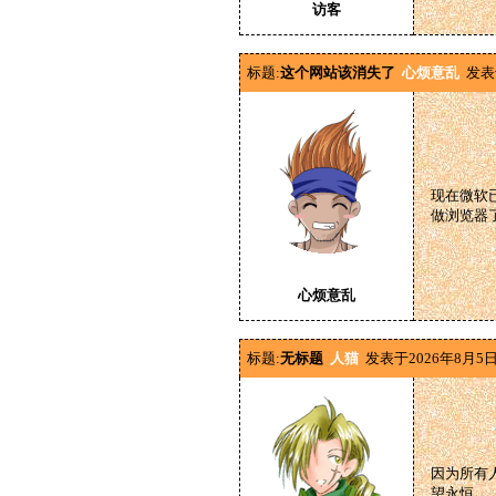
访客
标题:
这个网站该消失了
心烦意乱
发表
现在微软已
做浏览器
心烦意乱
标题:
无标题
人猫
发表于2026年8月5日
因为所有
望永恒。