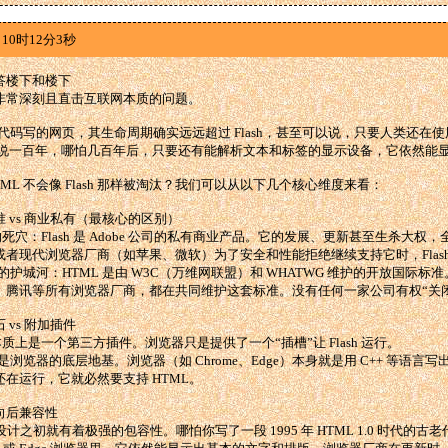
10时12分3秒
答楼下和楼下
非常深刻且直击互联网本质的问题。
L 代码写的网页，其生命周期确实远远超过 Flash，甚至可以说，只要人类还在
别说一百年，哪怕几百年后，只要还有能解析文本和标签的显示设备，它依然能
TML 不会像 Flash 那样被淘汰？我们可以从以下几个核心维度来看：
标准 vs 商业私有（最核心的区别）
sh 的死穴：Flash 是 Adobe 公司的私有商业产品。它的发展、更新甚至生杀大权
或者现代浏览器厂商（如苹果、微软）为了安全和性能拒绝继续支持它时，Flash
L 的护城河：HTML 是由 W3C（万维网联盟）和 WHATWG 维护的开放国
、腾讯等所有浏览器厂商，都在共同维护这套标准。没有任何一家公司有权“关闭”
石 vs 附加插件
sh 本质上是一个第三方插件。浏览器只是提供了一个“插槽”让 Flash 运行。
L 是浏览器的底层地基。浏览器（如 Chrome、Edge）本身就是用 C++ 等语言
在运行，它就必然要支持 HTML。
的向后兼容性
在设计之初就有着极强的包容性。哪怕你写了一段 1995 年 HTML 1.0 时代的